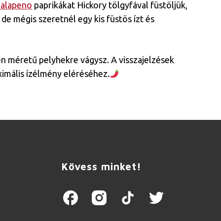
Jalapeno
paprikákat Hickory tölgyfával füstöljük,
de mégis szeretnél egy kis füstös ízt és
en méretű pelyhekre vágysz. A visszajelzések
aximális ízélmény eléréséhez.
Kövess minket!