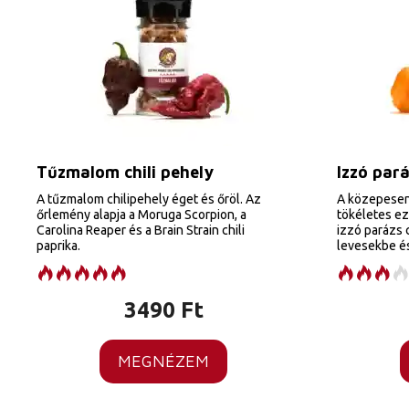
Tűzmalom chili pehely
Izzó pará
A tűzmalom chilipehely éget és őröl. Az
A közepesen 
őrlemény alapja a Moruga Scorpion, a
tökéletes ez
Carolina Reaper és a Brain Strain chili
izzó parázs 
paprika.
levesekbe és
3490
Ft
MEGNÉZEM