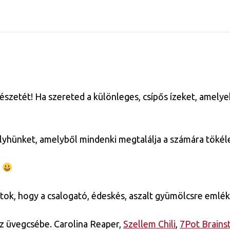
észetét! Ha szereted a különleges, csípős ízeket, amelyek
yhünket, amelyből mindenki megtalálja a számára tökélet
!
átok, hogy a csalogató, édeskés, aszalt gyümölcsre emléke
az üvegcsébe. Carolina Reaper,
Szellem Chili
,
7Pot Brains