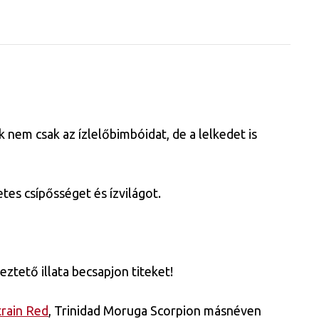
 nem csak az ízlelőbimbóidat, de a lelkedet is
es csípősséget és ízvilágot.
ztető illata becsapjon titeket!
train Red
, Trinidad Moruga Scorpion másnéven