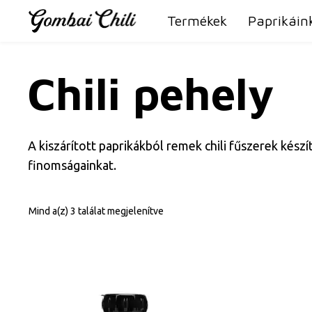
Kilépés
Termékek
Paprikáin
a
tartalomba
Chili pehely
A kiszárított paprikákból remek chili fűszerek kész
finomságainkat.
Mind a(z) 3 találat megjelenítve