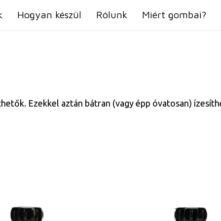
k
Hogyan készül
Rólunk
Miért gombai?
íthetők. Ezekkel aztán bátran (vagy épp óvatosan) ízesíth