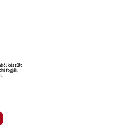
ából készült
dni fogják,
l.