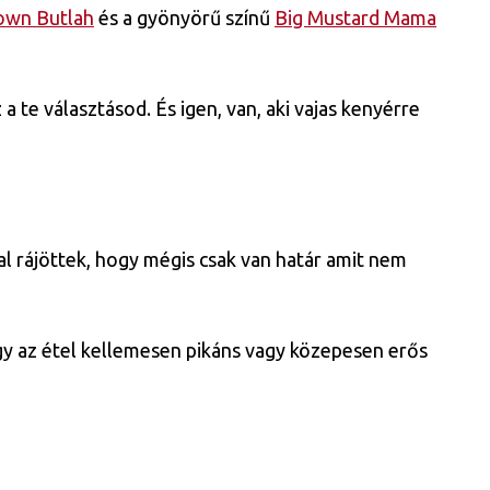
own Butlah
és a gyönyörű színű
Big Mustard Mama
a te választásod. És igen, van, aki vajas kenyérre
mal rájöttek, hogy mégis csak van határ amit nem
gy az étel kellemesen pikáns vagy közepesen erős