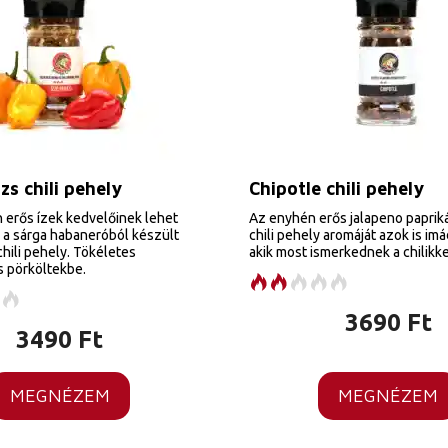
zs chili pehely
Chipotle chili pehely
erős ízek kedvelőinek lehet
Az enyhén erős jalapeno paprik
 a sárga habaneróból készült
chili pehely aromáját azok is imá
chili pehely. Tökéletes
akik most ismerkednek a chilikke
 pörköltekbe.
3690
Ft
3490
Ft
MEGNÉZEM
MEGNÉZEM