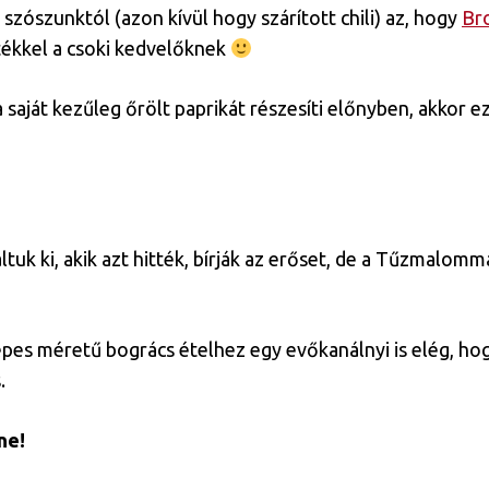
szószunktól (azon kívül hogy szárított chili) az, hogy
Br
értékkel a csoki kedvelőknek
 saját kezűleg őrölt paprikát részesíti előnyben, akkor ez 
áltuk ki, akik azt hitték, bírják az erőset, de a Tűzmalom
pes méretű bogrács ételhez egy evőkanálnyi is elég, ho
.
ne!