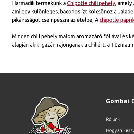
Harmadik termékünk a
Chipotle chili pehely
, amely
ami egy különleges, baconos ízt kölcsönöz a Jalape
pikánsságot csempészni az ételbe, A
chipotle papri
Minden chili pehely malom aromazáró fóliával és ké
alapján akik igazán rajonganak a chiliért, a Tűzmal
Gombai C
Rólunk
Hogyan készü