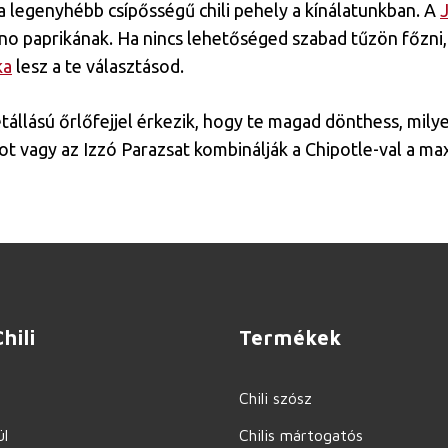
 a legenyhébb csípősségű chili pehely a kínálatunkban. A
no paprikának. Ha nincs lehetőséged szabad tűzön főzni, 
ka
lesz a te választásod.
tállású őrlőfejjel érkezik, hogy te magad dönthess, mily
mot vagy az Izzó Parazsat kombinálják a Chipotle-val a m
hili
Termékek
Chili szósz
l
Chilis mártogatós