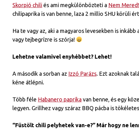
Skorpió chili
és ami megkülönbözteti a
Nem Mered!
chilipaprika is van benne, laza 2 millio SHU körüli 
Ha te vagy az, aki a magyaros levesekben is inkább a
vagy tejbegrízre is szórja!
Lehetne valamivel enyhébbet? Lehet!
A második a sorban az
Izzó Parázs
. Ezt azoknak tal
kéne átlépni.
Több féle
Habanero paprika
van benne, és egy köze
legyen. Grillhez vagy száraz BBQ pácba is tökéletes
“Füstölt chili pelyhetek van-e?” Már hogy ne len