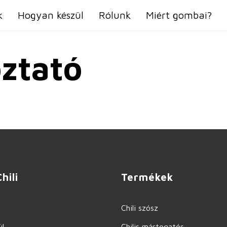
k
Hogyan készül
Rólunk
Miért gombai?
oztató
hili
Termékek
Chili szósz
l
Chilis mártogatós