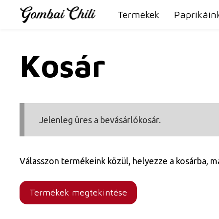
Kilépés
Termékek
Paprikáin
a
tartalomba
Kosár
Jelenleg üres a bevásárlókosár.
Válasszon termékeink közül, helyezze a kosárba, ma
Termékek megtekintése