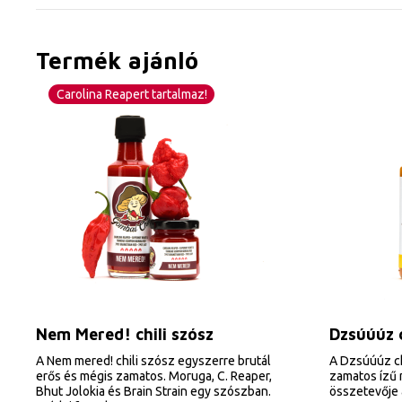
Termék ajánló
Carolina Reapert tartalmaz!
Nem Mered! chili szósz
Dzsúúúz c
A Nem mered! chili szósz egyszerre brutál
A Dzsúúúz ch
erős és mégis zamatos. Moruga, C. Reaper,
zamatos ízű m
Bhut Jolokia és Brain Strain egy szószban.
összetevője 