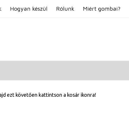
k
Hogyan készül
Rólunk
Miért gombai?
jd ezt követően kattintson a kosár ikonra!