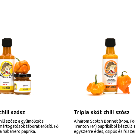
hili szósz
Tripla skót chili szósz
ili szósz a gyümölcsös,
A három Scotch Bonnet (Moa, F
ártogatósok táborát erősíti. Fő
Trenton FM) paprikából készült T
a habanero paprika.
egyszerre édes, csípős és fűsze