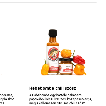
Hababomba chili szósz
oodorama,
A Hababomba egy hatféle habanero
ripla skót
paprikából készült tüzes, közepesen erős,
res.
mégis kellemesen citrusos chili szósz.