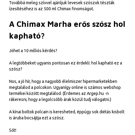
Továbbá meleg szívvel ajánljuk levesek szószok tészták
ízesítéséhez is az 500 ml Chimax finomságot.
A Chimax Marha erős szósz hol
kapható?
Jöhet a 10 milliós kérdés?
A legtöbbeket ugyanis pontosan ez érdekli: hol kapható ez a
szósz?
Nos, a jó hír, hogy a nagyobb élelmiszer hipermarketekben
megtalálod a polcokon. Ugyanígy online is számos webshop
termékei között megtalálod. (Érdemes az Argep.hu -n
rákeresni, hogy a legolcsóbb árak közül tudj válogatni.)
A kínai boltok polcain is keresheted, éppúgy sok diétás kisbolt
is áruba bocsájtja ezt a szósz.
Sőt!