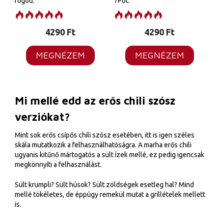
fogod.
7Pot.
4290
Ft
4290
Ft
MEGNÉZEM
MEGNÉZEM
Mi mellé edd az erős chili szósz
verziókat?
Mint sok erős csípős chili szósz esetében, itt is igen széles
skála mutatkozik a felhasználhatóságra. A marha erős chili
ugyanis kitűnő mártogatós a sült ízek mellé, ez pedig igencsak
megkönnyíti a felhasználást.
Sült krumpli? Sült húsok? Sült zöldségek esetleg hal? Mind
mellé tökéletes, de éppúgy remekül mutat a grillételek mellett
is.