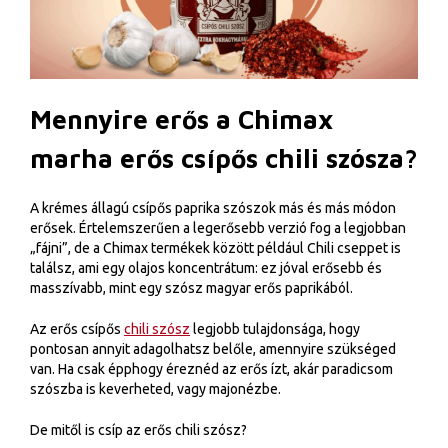
Mennyire erős a Chimax
marha erős csípős chili szósza?
A krémes állagú csípős paprika szószok más és más módon
erősek. Értelemszerűen a legerősebb verzió fog a legjobban
„fájni”, de a Chimax termékek között például Chili cseppet is
találsz, ami egy olajos koncentrátum: ez jóval erősebb és
masszívabb, mint egy szósz magyar erős paprikából.
Az erős csípős
chili szósz
legjobb tulajdonsága, hogy
pontosan annyit adagolhatsz belőle, amennyire szükséged
van. Ha csak épphogy éreznéd az erős ízt, akár paradicsom
szószba is keverheted, vagy majonézbe.
De mitől is csíp az erős chili szósz?