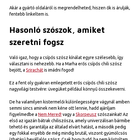
Akár a gyártó oldaláról is megrendelheted, hiszen ők is árulják,
fentebb linkeltem is.
Hasonló szószok, amiket
szeretni fogsz
Való igaz, hogy a csípős szósz kínálat egyre szélesebb, így
választani is nehezebb. Ha a Marha erős csípős chili szósz
bejött, a
Srirachát
is imádni fogod!
Ez a fent oly gyakran emlegetett erős csípős chili szósz
nagyvilági testvére: üvegüket például könnyű összekeverni.
De ha valamilyen kistermelői különlegességre vágynál amiben
semmi sincs aminek nem kéne ott lennie, hadd ajánljam
figyelmedbe a
Nem Mered!
vagy a
Skorpeusz
szószainkat! Az
első az igazán bátrak chiliszósza, amely univerzálisan bármibe
tehető és garantálja az általad elvárt hatást, a második pedig
egy fokkal enyébb de még mindig brutál, viszont gyümölcsös
ízhatású bevállalós szósz. Csak hogy tudd, ha nem kóstoltam