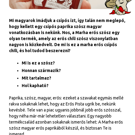
Mi magyarok imádjuk a csípős ízt, így talán nem meglepő,
hogy kellett egy csípős paprika szósz magyar
vonatkozásban is nekünk. Nos, a Marha erős szósz egy
olyan termék, amely az erős chili szósz viszonylatban
nagyon is közkedvelt. De mi is ez a marha erős csípős
chili, és hol tudod beszerezni?
Mi is ez a szósz?
Honnan származik?
Mit tartalmaz?
Hol kapható?
Paprika, szósz, magyar, erős: ezeket a szavakat egymás mellé
rakva sokaknak lehet, hogy az Erős Pista ugrik be, nekünk
kevésbé. Tele van a piac ugyanis jobbnál jobb erős szósszal,
hogy néha már-már lehetetlen választani. Egy nagyobb
termékcsalád azonban sokaknak ismerős lehet: A Marha erős
szósz magyar erős paprikából készül, és biztosan Te is
ismered.