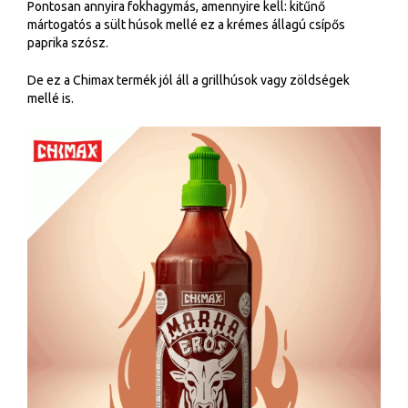
Pontosan annyira fokhagymás, amennyire kell: kitűnő
mártogatós a sült húsok mellé ez a krémes állagú csípős
paprika szósz.
De ez a Chimax termék jól áll a grillhúsok vagy zöldségek
mellé is.