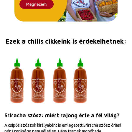
Ezek a chilis cikkeink is érdekelhetnek:
Sriracha szósz: miért rajong érte a fél világ?
A csípős szószok királyaként is emlegetett Sriracha szósz óriási
népszerűsége nem véletlen. Hány termék mondhatja ...