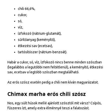
chili 66,6%,
cukor,
só,
víz,
ízfokozó (nátrium-glutamát),
sűrítőanyag (keményítő),
étkezési sav (ecetsav),
tartósítószer (nátrium-benzoát).
Habár a cukor, só, víz, ízfokozó nincs benne minden szószban
(legalábbis a legutóbbi nem feltétlenül), a keményítő, étkezési
sav, ecetsav a legtöbb szószban megtalálható.
Az erős szósz esetén pedig a chili nem kíván magyarázatot.
Chimax marha erős chili szósz
Nos, egy sült húsok mellé ajánlott szósztól mit vársz? Csípős,
fűszeres ízt, amely extra élménnyé teszi a falatozást.