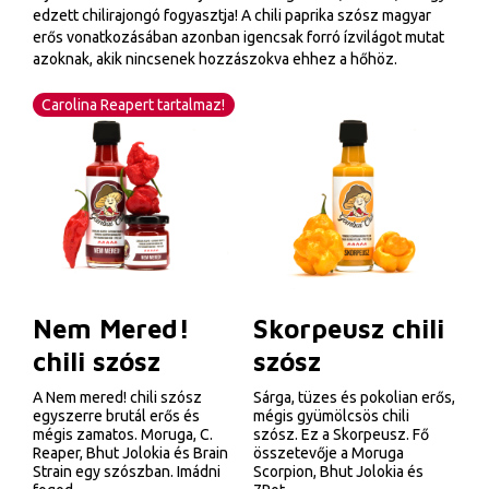
edzett chilirajongó fogyasztja! A chili paprika szósz magyar
erős vonatkozásában azonban igencsak forró ízvilágot mutat
azoknak, akik nincsenek hozzászokva ehhez a hőhöz.
Carolina Reapert tartalmaz!
Nem Mered!
Skorpeusz chili
chili szósz
szósz
A Nem mered! chili szósz
Sárga, tüzes és pokolian erős,
egyszerre brutál erős és
mégis gyümölcsös chili
mégis zamatos. Moruga, C.
szósz. Ez a Skorpeusz. Fő
Reaper, Bhut Jolokia és Brain
összetevője a Moruga
Strain egy szószban. Imádni
Scorpion, Bhut Jolokia és