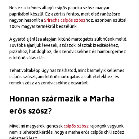
Nos ez a krémes állagú csípős paprika szósz magyar
paprikából készül. Ez azért is fontos, mert első ránézésre
nagyon hasonlít a
Sriracha csípős szósz
hoz, azonban ezúttal
100% magyar termékről beszélünk.
A gyártó ajánlása alapján: kitűnő mártogatós sült húsok mellé.
Továbbá ajánljuk levesek, szószok, tészták ízesítéséhez,
pizzához, hot doghoz, de szendvicsekhez és hamburgerhez
is kitűnő választás.
Tehát voltaképp úgy használhatod, mint bármelyik kellemes
csípős szószt, ami kitűnő mártogatós a sült ételekhez, és
remek szósz a szendvicsekhez egyaránt.
Honnan származik a Marha
erős szósz?
Mivel mi magyarok igencsak
csípős szósz
rajongók vagyunk,
nem is lehetett kérdés, hogy a marha erős csípős chili szósz
népszerű lesz.