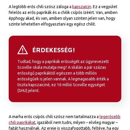
A legtöbb erős chili szósz záloga a
kapszaicin
. Ez a vegyület
felelős az erős paprikák és a chilik csípős ízéért. Van, amiben
épphogy akad, és van, amiben olyan szinten jelen van, hogy
szinte lehetetlen elfogyasztani egy egész chilit.
ÉRDEKESSÉG!
Tudtad, hogy a paprikák erősségét az úgynevezett
Scoville-skála mutatja meg? A skálán a pár százas
erősségű paprikáktól egészen a több milliós
erősségűek is jelen vannak. A legmagasabb érték a
tiszta kapszaiciné, ez 16 millió Scoville egységet
(SHU) jelent.
A marha erős csípős chili szósz nem tartalmazza a
legerősebb
chili paprikákat
, igazából nem tudni, milyen – elvileg magyar –
fajtát használnak. Az ereje is visszafogottabb, feltéve, ha egy