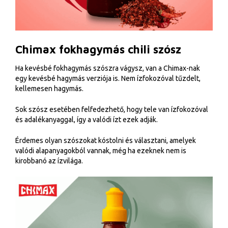
Chimax fokhagymás chili szósz
Ha kevésbé fokhagymás szószra vágysz, van a Chimax-nak
egy kevésbé hagymás verziója is. Nem ízfokozóval tűzdelt,
kellemesen hagymás.
Sok szósz esetében felfedezhető, hogy tele van ízfokozóval
és adalékanyaggal, így a valódi ízt ezek adják.
Érdemes olyan szószokat kóstolni és választani, amelyek
valódi alapanyagokból vannak, még ha ezeknek nem is
kirobbanó az ízvilága.