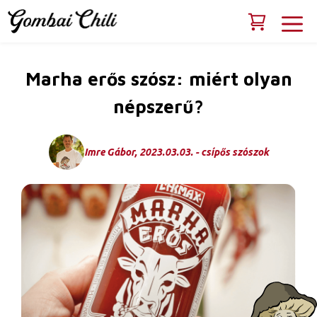
Kilépés
M
a
tartalomba
Marha erős szósz: miért olyan
népszerű?
Imre Gábor, 2023.03.03. - csípős szószok