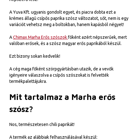
A Yuva Kft. ugyanis gondolt egyet, és piacra dobta ezt a
krémes állagú csípős paprika szósz változatot, sőt, nem is egy
variációt vehetsz meg a boltokban, hanem kapásból négyet!
A
Chimax Marha Erős szószok
főként azért népszerűek, mert
valóban erősek, és a szósz magyar erős paprikából készül.
Ezt bizony sokan kedvelik!
A cég maga főként szörpgyártásban utazik, de a vevők
igényeire válaszolva a csípős szószokat is felvették
termékpalettájukra.
Mit tartalmaz a Marha erős
szósz?
Nos, természetesen chili paprikát!
A termék az alábbiak felhasználásával készül: