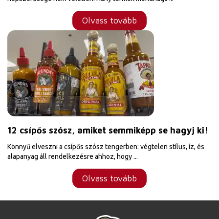
Olvass tovább
12 csípős szósz, amiket semmiképp se hagyj ki!
Könnyű elveszni a csípős szósz tengerben: végtelen stílus, íz, és
alapanyag áll rendelkezésre ahhoz, hogy ...
Olvass tovább