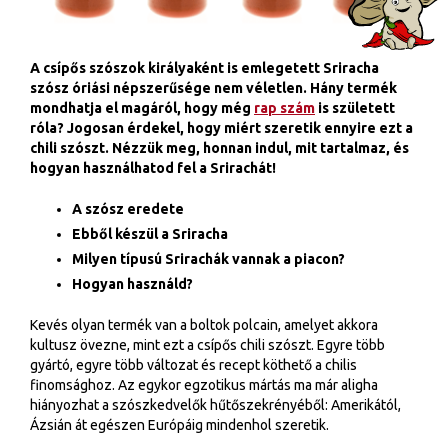
A csípős szószok királyaként is emlegetett Sriracha
szósz óriási népszerűsége nem véletlen. Hány termék
mondhatja el magáról, hogy még
rap szám
is született
róla? Jogosan érdekel, hogy miért szeretik ennyire ezt a
chili szószt. Nézzük meg, honnan indul, mit tartalmaz, és
hogyan használhatod fel a Srirachát!
A szósz eredete
Ebből készül a Sriracha
Milyen típusú Srirachák vannak a piacon?
Hogyan használd?
Kevés olyan termék van a boltok polcain, amelyet akkora
kultusz övezne, mint ezt a csípős chili szószt. Egyre több
gyártó, egyre több változat és recept köthető a chilis
finomsághoz. Az egykor egzotikus mártás ma már aligha
hiányozhat a szószkedvelők hűtőszekrényéből: Amerikától,
Ázsián át egészen Európáig mindenhol szeretik.