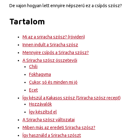
De vajon hogyan lett ennyire népszerű ez a csípős szósz?
Tartalom
Mi az a sriracha szósz? (röviden)
Innen indult a Sriracha szósz
Mennyire csípős a Sriracha szósz?
A Sriracha szósz összetevői
Chili
Fokhagyma
Cukor, só és minden mi jó
Ecet
Így készül a Kakasos szósz (Sriracha szósz recept)
Hozzávalók
Így készítsd el
A Sriracha szósz változatai
Miben más az eredeti Sriracha szósz?
Így használd a Sriracha szószt