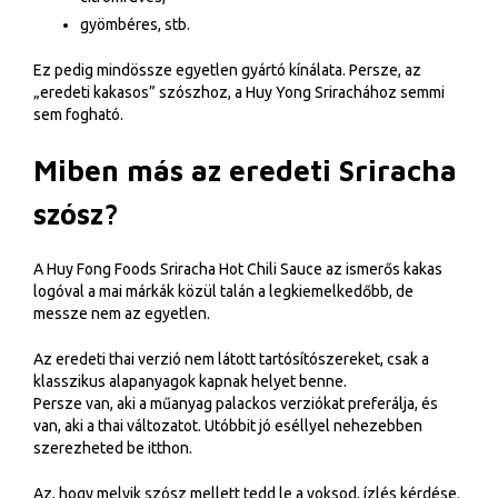
gyömbéres, stb.
Ez pedig mindössze egyetlen gyártó kínálata. Persze, az
„eredeti kakasos” szószhoz, a Huy Yong Srirachához semmi
sem fogható.
Miben más az eredeti Sriracha
szósz?
A Huy Fong Foods Sriracha Hot Chili Sauce az ismerős kakas
logóval a mai márkák közül talán a legkiemelkedőbb, de
messze nem az egyetlen.
Az eredeti thai verzió nem látott tartósítószereket, csak a
klasszikus alapanyagok kapnak helyet benne.
Persze van, aki a műanyag palackos verziókat preferálja, és
van, aki a thai változatot. Utóbbit jó eséllyel nehezebben
szerezheted be itthon.
Az, hogy melyik szósz mellett tedd le a voksod, ízlés kérdése.