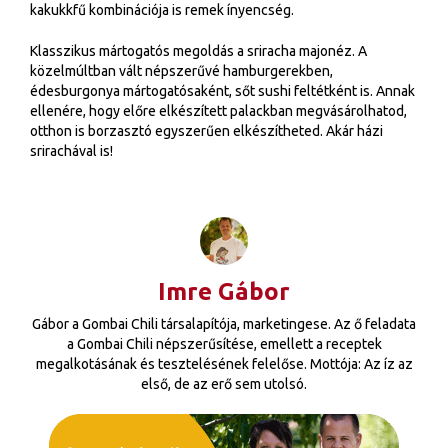
kakukkfű kombinációja is remek ínyencség.
Klasszikus mártogatós megoldás a sriracha majonéz. A
közelmúltban vált népszerűvé hamburgerekben,
édesburgonya mártogatósaként, sőt sushi feltétként is. Annak
ellenére, hogy előre elkészített palackban megvásárolhatod,
otthon is borzasztó egyszerűen elkészítheted. Akár házi
srirachával is!
Imre Gábor
Gábor a Gombai Chili társalapítója, marketingese. Az ő feladata
a Gombai Chili népszerűsítése, emellett a receptek
megalkotásának és tesztelésének felelőse. Mottója: Az íz az
első, de az erő sem utolsó.