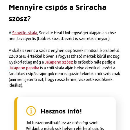
Mennyire csípős a Sriracha
szósz?
A
Scoville-skála
, Scoville Heat Unit egységei alapján a szósz
nem bivalyerős (többek között ezért is szeretik annyian).
A skála szerint a szósz enyhén csípősnek minősül, körülbelül
2200 SHU értékkel bőven a fogyasztható mérték körül mozog.
Gyakorlatilag még a
Jalapeno szósz
is erősebb nála pedig a
Jalapeno paprika
is a chili skála alján helyezkedik el, ezért a
fanatikus csípős rajongók nem is igazán tekintik chili szósznak
(ami nem jelenti azt, hogy rossz lenne, viszont kezdőknek
ideális!).
Hasznos infó!
Jól beazonosítható ez az erősségi szint.
Például, a másik sok helyen elérhető csípős