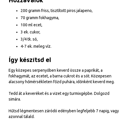
Hozzávalók
200 gramm friss, tisztított piros jalapeno,
70 gramm fokhagyma,
100 ml ecet,
3 ek. cukor,
3/4 tk. só,
4-7 ek. meleg víz.
Így készítsd el
Egy közepes serpenyőben keverd össze a paprikát, a
fokhagymát, az ecetet, a barna cukrot és a sót. Közepesen
alacsony hőmérsékleten főzd puhára, időnként keverd meg.
Tedd át a keveréket és a vizet egy turmixgépbe. Dolgozd
simára.
Hűtsd légmentesen záródó edényben legfeljebb 7 napig, vagy
azonnal tálald.