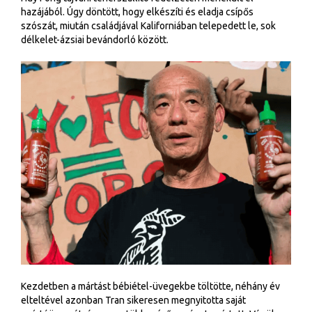
hazájából. Úgy döntött, hogy elkészíti és eladja csípős
szószát, miután családjával Kaliforniában telepedett le, sok
délkelet-ázsiai bevándorló között.
Kezdetben a mártást bébiétel-üvegekbe töltötte, néhány év
elteltével azonban Tran sikeresen megnyitotta saját