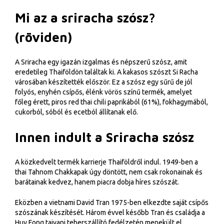
Mi az a sriracha szósz?
(röviden)
A Sriracha egy igazán izgalmas és népszerű szósz, amit
eredetileg Thaiföldön találtak ki. A kakasos szószt Si Racha
városában készítették először. Ez a szósz egy sűrű de jól
folyós, enyhén csípős, élénk vörös színű termék, amelyet
főleg érett, piros red thai chili paprikából (61%), fokhagymából,
cukorból, sóból és ecetból állítanak elő.
Innen indult a Sriracha szósz
A közkedvelt termék karrierje Thaiföldről indul. 1949-ben a
thai Tahnom Chakkapak úgy döntött, nem csak rokonainak és
barátainak kedvez, hanem piacra dobja híres szószát.
Eközben a vietnami David Tran 1975-ben elkezdte saját csípős
szószának készítését. Három évvel később Tran és családja a
Huy Fong tajvani teherszállító fedélzetén menekült el