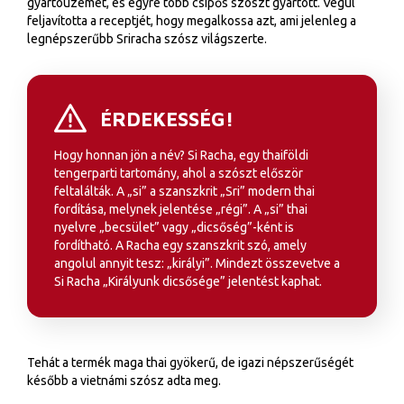
gyártóüzemét, és egyre több csípős szószt gyártott. Végül
feljavította a receptjét, hogy megalkossa azt, ami jelenleg a
legnépszerűbb Sriracha szósz világszerte.
ÉRDEKESSÉG!
Hogy honnan jön a név? Si Racha, egy thaiföldi
tengerparti tartomány, ahol a szószt először
feltalálták. A „si” a szanszkrit „Sri” modern thai
fordítása, melynek jelentése „régi”. A „si” thai
nyelvre „becsület” vagy „dicsőség”-ként is
fordítható. A Racha egy szanszkrit szó, amely
angolul annyit tesz: „királyi”. Mindezt összevetve a
Si Racha „Királyunk dicsősége” jelentést kaphat.
Tehát a termék maga thai gyökerű, de igazi népszerűségét
később a vietnámi szósz adta meg.