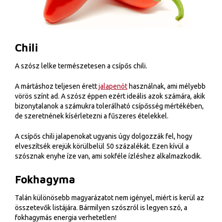
Chili
A szósz lelke természetesen a csípős chili.
A mártáshoz teljesen érett
jalapenót
használnak, ami mélyebb
vörös színt ad. A szósz éppen ezért ideális azok számára, akik
bizonytalanok a számukra tolerálható csípősség mértékében,
de szeretnének kísérletezni a fűszeres ételekkel.
A csípős chili jalapenokat ugyanis úgy dolgozzák fel, hogy
elveszítsék erejük körülbelül 50 százalékát. Ezen kívül a
szósznak enyhe íze van, ami sokféle ízléshez alkalmazkodik.
Fokhagyma
Talán különösebb magyarázatot nem igényel, miért is kerül az
összetevők listájára. Bármilyen szószról is legyen szó, a
fokhagymás energia verhetetlen!