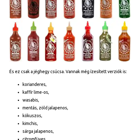
És ez csak a jéghegy csúcsa. Vannak még ízesített verziók is:
korianderes,
kaffír lime-os,
wasabis,
mentás, zöld jalapenos,
kókuszos,
kimchis,
sárga jalapenos,
citromfüves,