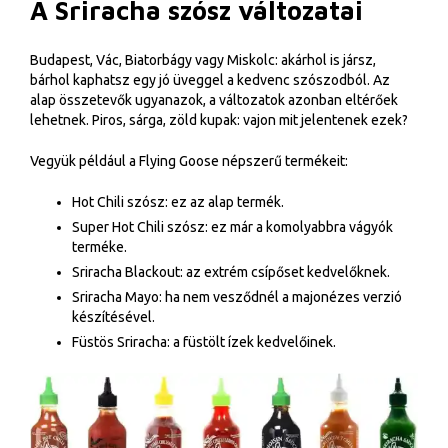
A Sriracha szósz változatai
Budapest, Vác, Biatorbágy vagy Miskolc: akárhol is jársz,
bárhol kaphatsz egy jó üveggel a kedvenc szószodból. Az
alap összetevők ugyanazok, a változatok azonban eltérőek
lehetnek. Piros, sárga, zöld kupak: vajon mit jelentenek ezek?
Vegyük például a Flying Goose népszerű termékeit:
Hot Chili szósz: ez az alap termék.
Super Hot Chili szósz: ez már a komolyabbra vágyók
terméke.
Sriracha Blackout: az extrém csípőset kedvelőknek.
Sriracha Mayo: ha nem vesződnél a majonézes verzió
készítésével.
Füstös Sriracha: a füstölt ízek kedvelőinek.