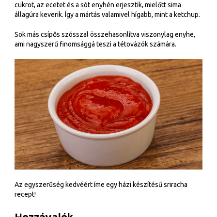
cukrot, az ecetet és a sót enyhén erjesztik, mielőtt sima
állagúra keverik. Így a mártás valamivel hígabb, mint a ketchup.
Sok más csípős szósszal összehasonlítva viszonylag enyhe,
ami nagyszerű finomsággá teszi a tétovázók számára.
Az egyszerűség kedvéért íme egy házi készítésű sriracha
recept!