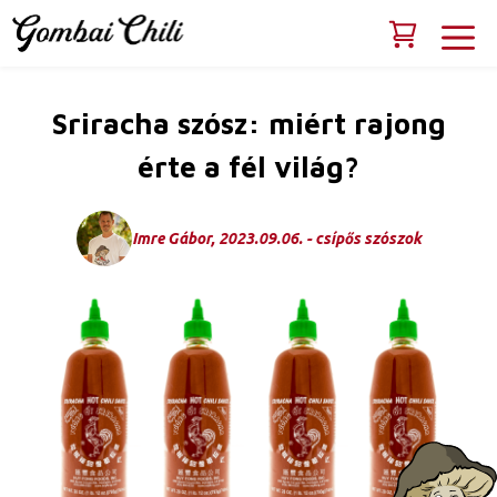
Kilépés
M
a
tartalomba
Sriracha szósz: miért rajong
érte a fél világ?
Imre Gábor, 2023.09.06. - csípős szószok