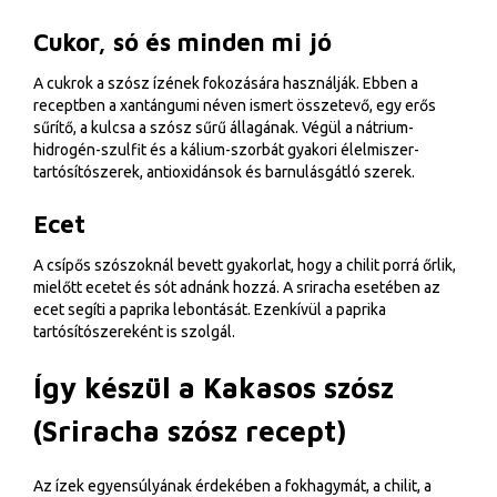
Cukor, só és minden mi jó
A cukrok a szósz ízének fokozására használják. Ebben a
receptben a xantángumi néven ismert összetevő, egy erős
sűrítő, a kulcsa a szósz sűrű állagának. Végül a nátrium-
hidrogén-szulfit és a kálium-szorbát gyakori élelmiszer-
tartósítószerek, antioxidánsok és barnulásgátló szerek.
Ecet
A csípős szószoknál bevett gyakorlat, hogy a chilit porrá őrlik,
mielőtt ecetet és sót adnánk hozzá. A sriracha esetében az
ecet segíti a paprika lebontását. Ezenkívül a paprika
tartósítószereként is szolgál.
Így készül a Kakasos szósz
(Sriracha szósz recept)
Az ízek egyensúlyának érdekében a fokhagymát, a chilit, a