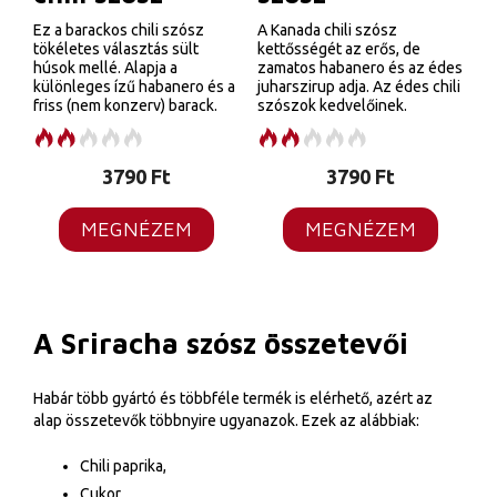
Ez a barackos chili szósz
A Kanada chili szósz
tökéletes választás sült
kettősségét az erős, de
húsok mellé. Alapja a
zamatos habanero és az édes
különleges ízű habanero és a
juharszirup adja. Az édes chili
friss (nem konzerv) barack.
szószok kedvelőinek.
3790
Ft
3790
Ft
MEGNÉZEM
MEGNÉZEM
A Sriracha szósz összetevői
Habár több gyártó és többféle termék is elérhető, azért az
alap összetevők többnyire ugyanazok. Ezek az alábbiak:
Chili paprika,
Cukor,