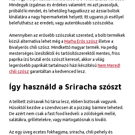
Mindegyik izgalmas és érdekes valamiért: mi azt javasoljuk,
próbáld ki mindet, és lehetőleg hagyatkozz az ázsiai boltok
kínálatára a nagy hipermarketek helyett. Itt ugyanis jó eséllyel
belefuthatsz az eredeti, vagy autentikusabb szószokba.
Amennyiben az erősebb szószokat szereted, a bolti termékek
közül alternatíva lehet még a
Marha Erős szósz
illetve a
Bivalyerős chili szósz. Mindkettő magyar termék. Ha pedig
mesterséges ízesítőktől és tartósítőszerektől mentes, friss
paprika ízű brutál erős szószt keresel, akkor a világ
legerősebb paprikáit tartalmazó házi készítésű
Nem Mered!
chili szósz
garantáltan a kedvenced lesz.
Így használd a Sriracha szószt
A telített zsírsavak hű társa lesz, ebben biztosak vagyunk.
Húsoktól kezdve a szendvicsen át a pizzáig: bármire teheted.
De azért nem csak a fast food kedveli: a zöldségek mellé,
salátákra, grillételekre, vagy mártogatósnak is kiváló.
Az egy üveg ecetes fokhagyma, sriracha, chili pehely és