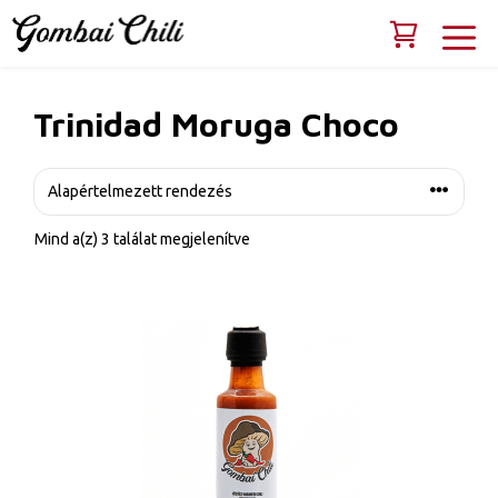
Kilépés
M
a
tartalomba
Trinidad Moruga Choco
Mind a(z) 3 találat megjelenítve