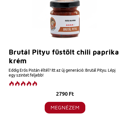
Brutál Pityu füstölt chili paprika
krém
Eddig Erős Pistán éltél? Itt az új generáció: Brutál Pityu. Lépj
egy szintet feljebb!
2790
Ft
MEGNÉZEM