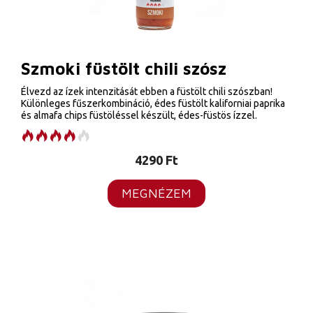
Szmoki füstölt chili szósz
Élvezd az ízek intenzitását ebben a füstölt chili szószban!
Különleges fűszerkombináció, édes füstölt kaliforniai paprika
és almafa chips füstöléssel készült, édes-füstös ízzel.
4290
Ft
MEGNÉZEM