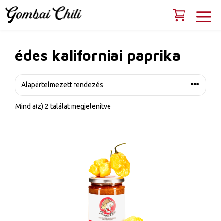
Kilépés
M
a
tartalomba
édes kaliforniai paprika
Mind a(z) 2 találat megjelenítve