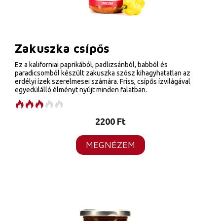
Zakuszka csípős
Ez a kaliforniai paprikából, padlizsánból, babból és
paradicsomból készült zakuszka szósz kihagyhatatlan az
erdélyi ízek szerelmesei számára. Friss, csípős ízvilágával
egyedülálló élményt nyújt minden falatban.
2200
Ft
MEGNÉZEM