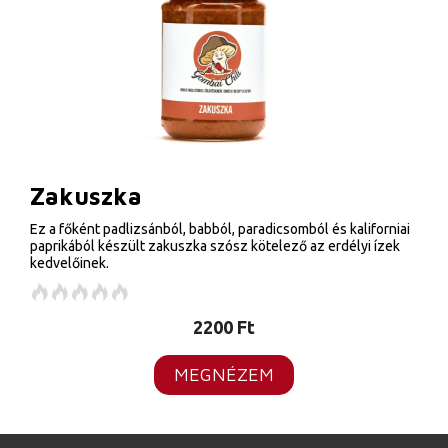
Zakuszka
Ez a főként padlizsánból, babból, paradicsomból és kaliforniai
paprikából készült zakuszka szósz kötelező az erdélyi ízek
kedvelőinek.
2200
Ft
MEGNÉZEM