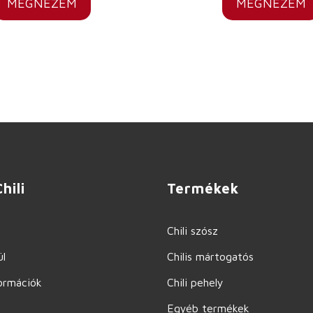
MEGNÉZEM
MEGNÉZEM
hili
Termékek
Chili szósz
l
Chilis mártogatós
ormációk
Chili pehely
Egyéb termékek