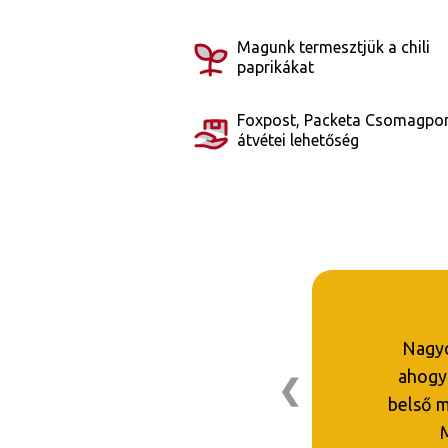
Magunk termesztjük a chili
paprikákat
Foxpost, Packeta Csomagpo
átvétei lehetőség
Nagyon
ahogy 
❮
belső m