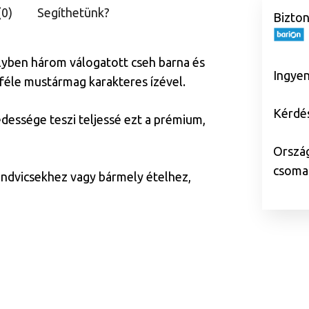
mustár
(0)
Segíthetünk?
Bizton
mennyiség
melyben három válogatott cseh barna és
Ingyen
féle mustármag karakteres ízével.
Kérdés
dessége teszi teljessé ezt a prémium,
Ország
csomag
zendvicsekhez vagy bármely ételhez,