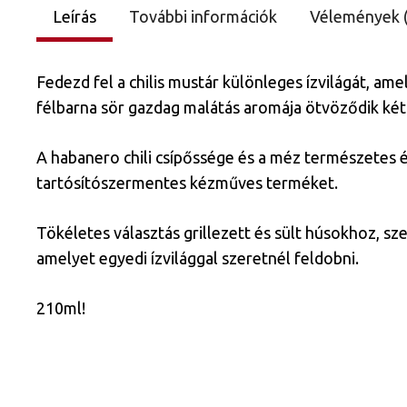
Leírás
További információk
Vélemények 
Fedezd fel a chilis mustár különleges ízvilágát, a
félbarna sör gazdag malátás aromája ötvöződik két
A habanero chili csípőssége és a méz természetes é
tartósítószermentes kézműves terméket.
Tökéletes választás grillezett és sült húsokhoz, s
amelyet egyedi ízvilággal szeretnél feldobni.
210ml!