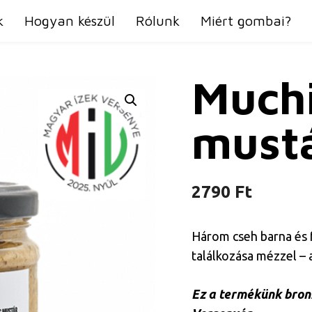
k
Hogyan készül
Rólunk
Miért gombai?
Muchi
must
2790
Ft
Három cseh barna és f
találkozása mézzel – 
Ez a termékünk bron