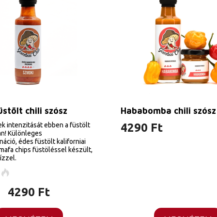
stölt chili szósz
Hababomba chili szósz
ek intenzitását ebben a füstölt
4290
Ft
an! Különleges
ció, édes füstölt kaliforniai
lmafa chips füstöléssel készült,
ízzel.
4290
Ft