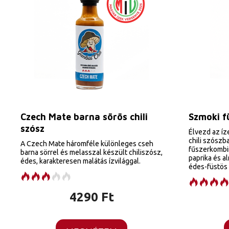
Czech Mate barna sörös chili
Szmoki fü
szósz
Élvezd az íz
chili szószb
A Czech Mate háromféle különleges cseh
fűszerkombiná
barna sörrel és melasszal készült chiliszósz,
paprika és a
édes, karakteresen malátás ízvilággal.
édes-füstös 
4290
Ft