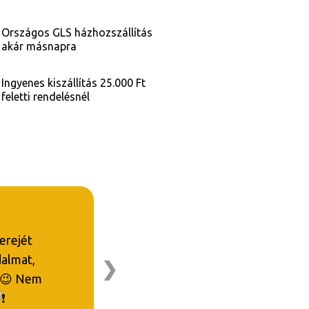
Országos GLS házhozszállítás
akár másnapra
Ingyenes kiszállítás 25.000 Ft
feletti rendelésnél
 erejét
dalmat,
❯
Nem