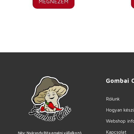
MEGNÉZEM
Gombai C
Rólunk
Hogyan készü
Webshop inf
Kapcsolat
Név: Nyárasdy Rita egyéni vállalkozó