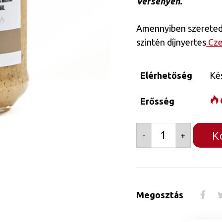
Versenyén.
Amennyiben szereted 
szintén díjnyertes
Cze
Elérhetőség
Ké
Erősség
K
-
+
Muchi
-
barna
sörös
Megosztás
mézes
chilis