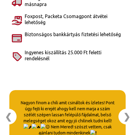
másnapra
Foxpost, Packeta Csomagpont átvétei
lehetőség
Biztonságos bankkártyás fiztetési lehetőség
Ingyenes kiszállítás 25.000 Ft feletti
rendelésnél
Nagyon finom a chili amit csináltok és ízletes! Pont
úgy fejti ki erejét ahogy kell nem marja a szám
❮
❯
szélét szépen lassan felépülő fájdalmat, belső
melegséget okoz amit egy jó chilinek tudni kell!
Nem Mered! szószt vettem, csak
ajánlani tudom mindenkinek