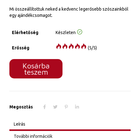
Mi összeállítottuk neked a kedvenc legerősebb szószainkból
egy ajándékcsomagot.
Elérhetőség
Készleten
Erősség
(5/5)
Brutál
Kosárba
chili
teszem
szósz
csomag
mennyiség
Megosztás
Leírás
További információk