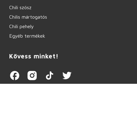
Chili szósz
Chilis mártogatós
Chili pehely
Egyéb termékek
Kövess minket!
Minden jog fenntartva GombaiChili.hu © 2026 |
Adatvédelemi tájékoztató
|
Cookie tájékoztató
|
Általános