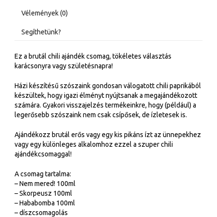
Vélemények (0)
Segíthetünk?
Ez a brutál chili ajándék csomag, tökéletes választás
karácsonyra vagy születésnapra!
Házi készítésű szószaink gondosan válogatott chili paprikából
készültek, hogy igazi élményt nyújtsanak a megajándékozott
számára. Gyakori visszajelzés termékeinkre, hogy (például) a
legerősebb szószaink nem csak csípősek, de ízletesek is.
Ajándékozz brutál erős vagy egy kis pikáns ízt az ünnepekhez
vagy egy különleges alkalomhoz ezzel a szuper chili
ajándékcsomaggal!
A csomag tartalma:
– Nem mered! 100ml
– Skorpeusz 100ml
– Hababomba 100ml
– díszcsomagolás